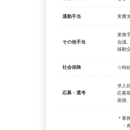
通勤手当
実費
業務手
その他手当
会議、
移動交
社会保険
☆時
求人
応募・選考
応募
面接
＊業
・身