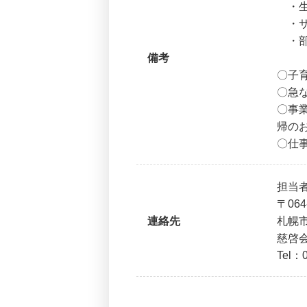
・生
・サ
・部
備考
〇子
〇急
〇事
帰の
〇仕
担当
〒06
連絡先
札幌市
慈啓
Tel：0