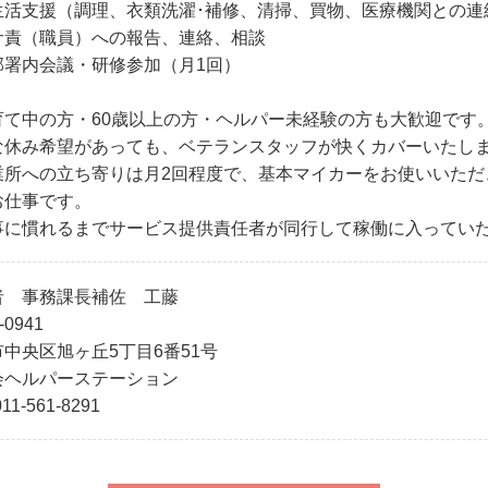
活支援（調理、衣類洗濯･補修、清掃、買物、医療機関との連
責（職員）への報告、連絡、相談
署内会議・研修参加（月1回）
育て中の方・60歳以上の方・ヘルパー未経験の方も大歓迎です
な休み希望があっても、ベテランスタッフが快くカバーいたし
業所への立ち寄りは月2回程度で、基本マイカーをお使いいただ
お仕事です。
事に慣れるまでサービス提供責任者が同行して稼働に入ってい
者 事務課長補佐 工藤
4-0941
中央区旭ヶ丘5丁目6番51号
会ヘルパーステーション
11-561-8291