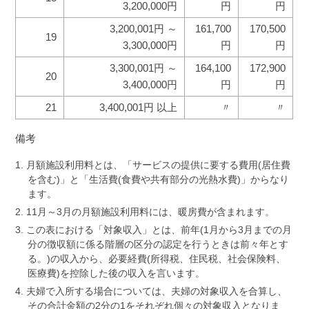
3,200,000円
円
円
3,200,001円 ～
161,700
170,500
19
3,300,000円
円
円
3,300,001円 ～
164,100
172,900
20
3,400,000円
円
円
21
3,400,001円 以上
〃
〃
備考
月額施設利用料とは、「サービスの提供に要する費用(居住費
を含む)」と「生活費(食費や共有部分の光熱水費)」からなり
ます。
11月～3月の月額施設利用料には、暖房費が含まれます。
この表における「対象収入」とは、前年(1月から3月までの月
分の徴収額に係る階層の区分の認定を行うときは前々年とす
る。)の収入から、必要経費(所得税、住民税、社会保険料、
医療費)を控除した後の収入を言います。
夫婦で入所する場合については、夫婦の対象収入を合算し、
その合計金額の2分の1をそれぞれ個々の対象収入となりま