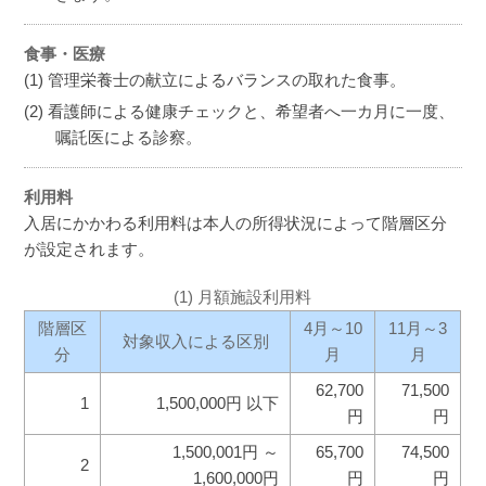
食事・医療
管理栄養士の献立によるバランスの取れた食事。
看護師による健康チェックと、希望者へ一カ月に一度、
嘱託医による診察。
利用料
入居にかかわる利用料は本人の所得状況によって階層区分
が設定されます。
(1) 月額施設利用料
階層区
4月～10
11月～3
対象収入による区別
分
月
月
62,700
71,500
1
1,500,000円 以下
円
円
1,500,001円 ～
65,700
74,500
2
1,600,000円
円
円