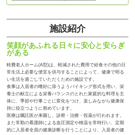
2026.05.01
札幌市菊寿園
施設紹介
【空室情報】令和８年５月 札幌市菊寿園
2026.04.25
笑顔があふれる日々に安心と安らぎ
札幌市菊寿園
がある
令和８年５月の行事予定表を掲載しました。
軽費老人ホーム(A型)は、軽減された費用で給食その他の日
2026.04.01
常生活上必要な便宜を供与することによって、健康で明る
札幌市菊寿園
い生活を過ごしていただくための施設です。
【空室情報】令和８年４月 札幌市菊寿園
食事は入居者の嗜好に添うようバイキング形式を用い、栄
養士の献立による栄養バランスのとれた家庭的な料理を主
2026.03.25
体に、季節や行事ごとに変化をつけ、楽しみながら健康保
札幌市菊寿園
持に役立つように努めています。
令和８年４月の行事予定表を掲載しました
医療は嘱託医が来園し、診察・治療・投薬が行われます。
また常勤の看護師による血圧測定や検温を常時行い、定期
2026.03.06
的に入居者全員の健康診断を行うことにより、入居者の健
札幌市菊寿園