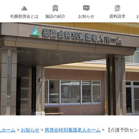
札幌慈啓会とは
施設の紹介
お知らせ
資料請求
人ホーム
>
お知らせ
>
慈啓会特別養護老人ホーム
>
【介護予防セン