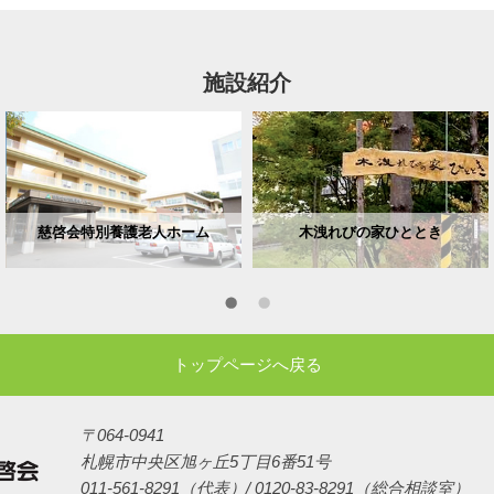
施設紹介
慈啓会特別養護老人ホーム
木洩れびの家ひととき
トップページへ戻る
〒064-0941
札幌市中央区旭ヶ丘5丁目6番51号
011-561-8291（代表）/ 0120-83-8291（総合相談室）