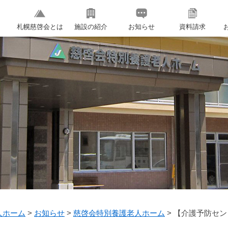
札幌慈啓会とは
施設の紹介
お知らせ
資料請求
人ホーム
>
お知らせ
>
慈啓会特別養護老人ホーム
>
【介護予防セン