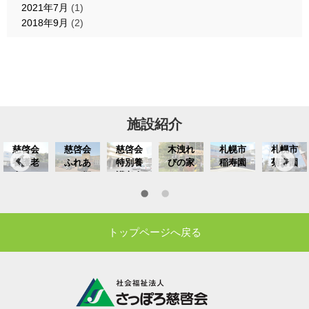
2021年7月
(1)
2018年9月
(2)
施設紹介
慈啓会
慈啓会
慈啓会
木洩れ
札幌市
札幌市
養護老
ふれあ
特別養
びの家
稲寿園
菊寿園
人ホー
いの郷
護老人
ひとと
ム
養護老
ホーム
き
人ホー
ム
トップページへ戻る