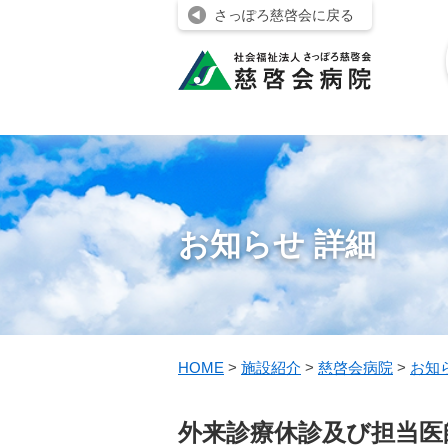
さっぽろ慈啓会に戻る
お知らせ 詳細
HOME
>
施設紹介
>
慈啓会病院
>
お知
外来診療休診及び担当医