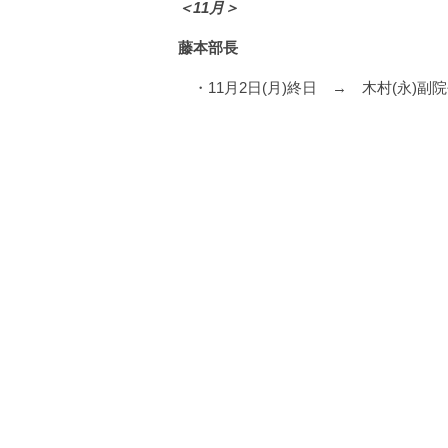
＜11月＞
藤本部長
・11月2日(月)終日 → 木村(永)副