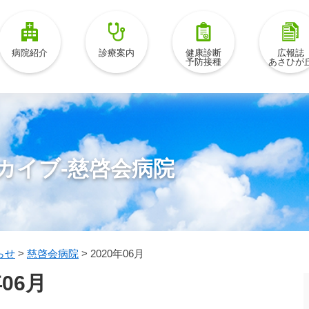
病院紹介
診療案内
健康診断
広報誌
予防接種
あさひが
カイブ-慈啓会病院
らせ
>
慈啓会病院
>
2020年06月
06月