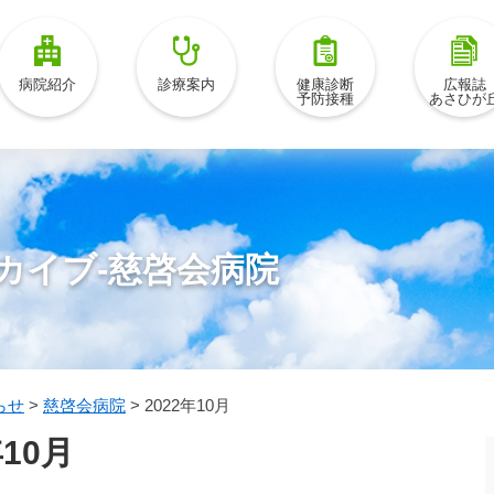
病院紹介
診療案内
健康診断
広報誌
予防接種
あさひが
カイブ-慈啓会病院
らせ
>
慈啓会病院
>
2022年10月
10月