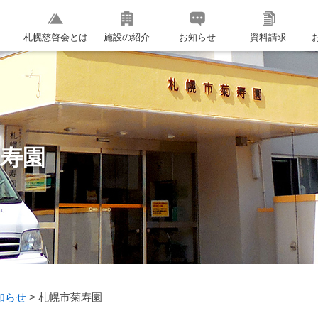
札幌慈啓会とは
施設の紹介
お知らせ
資料請求
菊寿園
知らせ
>
札幌市菊寿園