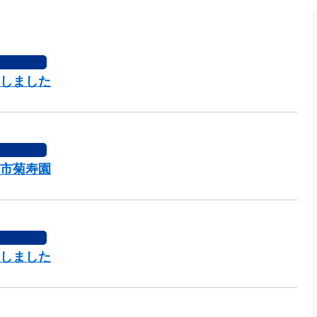
しました
市菊寿園
しました