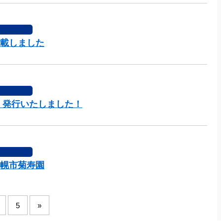
載しました
」発行いたしました！
幌市菊寿園
5
»