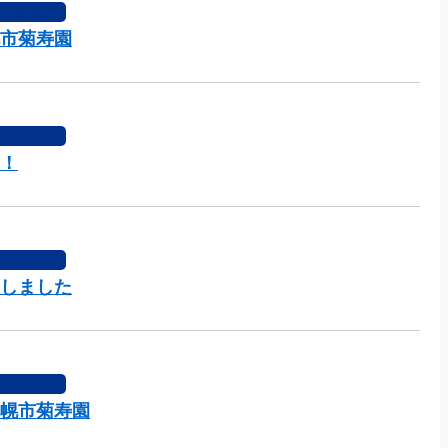
市菊寿園
！
しました
幌市菊寿園