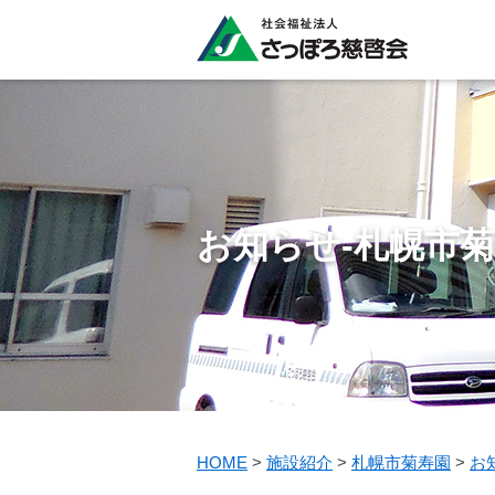
お知らせ-札幌市
HOME
>
施設紹介
>
札幌市菊寿園
>
お