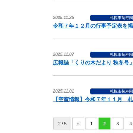
2025.11.25
札幌市菊寿園
令和７年１２月の行事予定表を掲
2025.11.07
札幌市菊寿園
広報誌「くりの木だより 秋冬号
2025.11.01
札幌市菊寿園
【空室情報】令和７年１１月 札
2 / 5
«
1
2
3
4