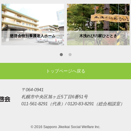
慈啓会特別養護老人ホーム
木洩れびの家ひととき
トップページへ戻る
〒064-0941
札幌市中央区旭ヶ丘5丁目6番51号
011-561-8291（代表）/ 0120-83-8291（総合相談室）
© 2016 Sapporo Jikeikai Social Welfare Inc.