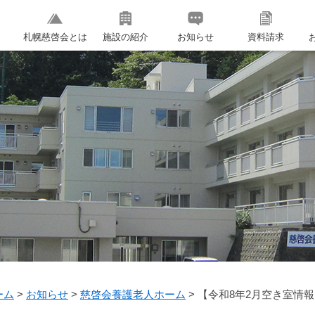
札幌慈啓会とは
施設の紹介
お知らせ
資料請求
ーム
>
お知らせ
>
慈啓会養護老人ホーム
>
【令和8年2月空き室情