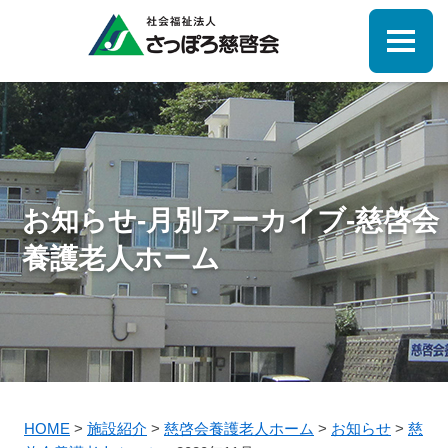
お知らせ-月別アーカイブ-慈啓会
養護老人ホーム
HOME
>
施設紹介
>
慈啓会養護老人ホーム
>
お知らせ
>
慈