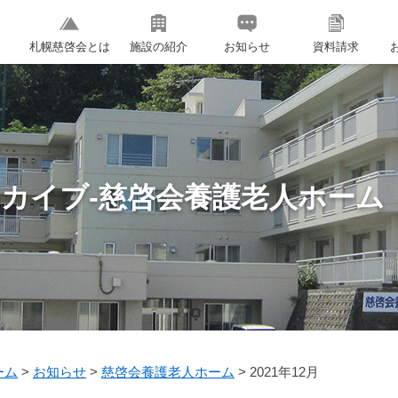
札幌慈啓会とは
施設の紹介
お知らせ
資料請求
ーカイブ-慈啓会養護老人ホーム
ーム
>
お知らせ
>
慈啓会養護老人ホーム
>
2021年12月