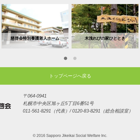
慈啓会特別養護老人ホーム
木洩れびの家ひととき
トップページへ戻る
〒064-0941
札幌市中央区旭ヶ丘5丁目6番51号
011-561-8291（代表）/ 0120-83-8291（総合相談室）
© 2016 Sapporo Jikeikai Social Welfare Inc.