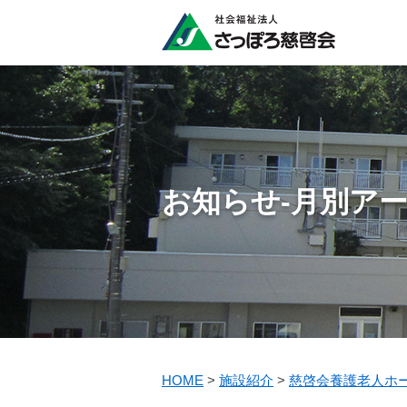
お知らせ-月別ア
HOME
>
施設紹介
>
慈啓会養護老人ホ