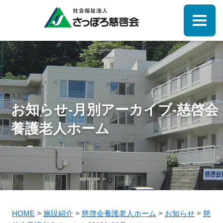
お知らせ-月別アーカイブ-慈啓会
養護老人ホーム
HOME
>
施設紹介
>
慈啓会養護老人ホーム
>
お知らせ
>
慈