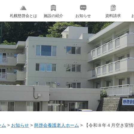
札幌慈啓会とは
施設の紹介
お知らせ
資料請求
ーム
>
お知らせ
>
慈啓会養護老人ホーム
>
【令和８年４月空き室情