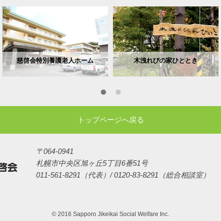
慈啓会特別養護老人ホーム
木洩れびの家ひととき
トップページへ戻る
〒064-0941
札幌市中央区旭ヶ丘5丁目6番51号
011-561-8291（代表）/ 0120-83-8291（総合相談室）
© 2016 Sapporo Jikeikai Social Welfare Inc.