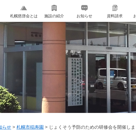
札幌慈啓会とは
施設の紹介
お知らせ
資料請求
知らせ
>
札幌市稲寿園
>
じょくそう予防のための研修会を開催しま