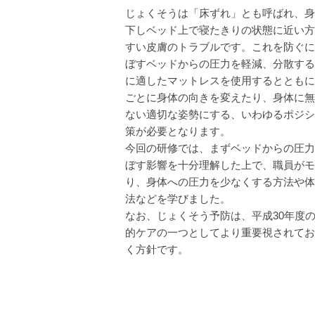
じょくそうは「床ずれ」とも呼ばれ、身
下しベッド上で寝たきりの状態に近い方
すい皮膚のトラブルです。これを防ぐに
ぼすベッドからの圧力を軽減、分散する
に適したマットレスを使用するとともに
ごとに身体の向きを変えたり、身体に無
ない適切な姿勢にする、いわゆるポジシ
策が必要となります。
今回の研修では、まずベッドからの圧力
ぼす影響を十分理解した上で、職員がモ
り、身体への圧力を少なくする方法や体
法などを学びました。
なお、じょくそう予防は、平成30年度
的ケアの一つとしてより重要視されてお
く方針です。