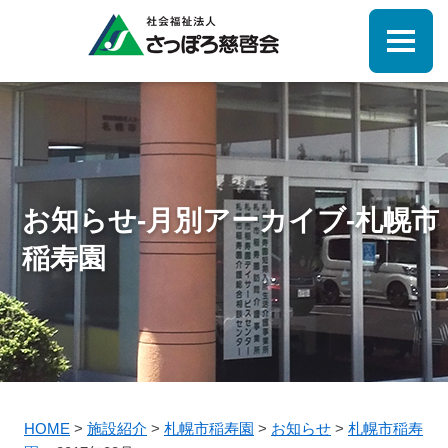
お知らせ-月別アーカイブ-札幌市
稲寿園
HOME
>
施設紹介
>
札幌市稲寿園
>
お知らせ
>
札幌市稲寿