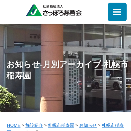
お知らせ-月別アーカイブ-札幌市
稲寿園
HOME
>
施設紹介
>
札幌市稲寿園
>
お知らせ
>
札幌市稲寿