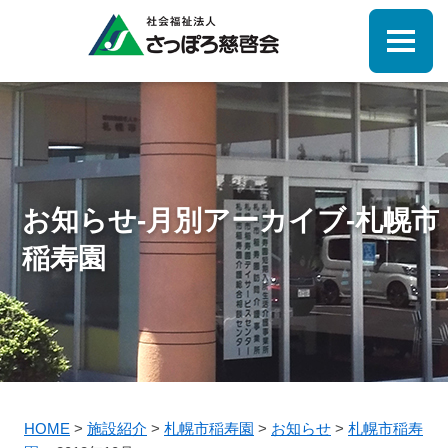
お知らせ-月別アーカイブ-札幌市
稲寿園
HOME
>
施設紹介
>
札幌市稲寿園
>
お知らせ
>
札幌市稲寿