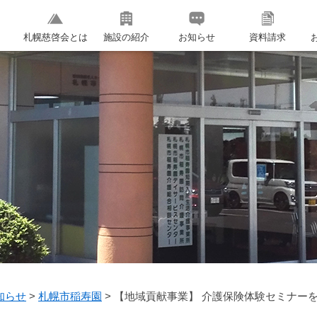
札幌慈啓会とは
施設の紹介
お知らせ
資料請求
知らせ
>
札幌市稲寿園
>
【地域貢献事業】 介護保険体験セミナー