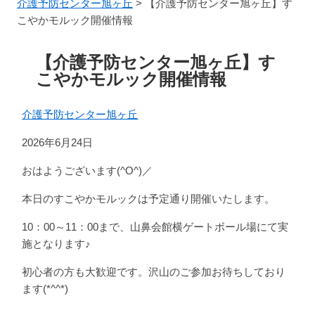
介護予防センター旭ヶ丘
>
【介護予防センター旭ヶ丘】す
こやかモルック開催情報
【介護予防センター旭ヶ丘】す
こやかモルック開催情報
介護予防センター旭ヶ丘
2026年6月24日
おはようございます(^O^)／
本日のすこやかモルックは予定通り開催いたします。
10：00～11：00まで、山鼻会館横ゲートボール場にて実
施となります♪
初心者の方も大歓迎です。沢山のご参加お待ちしており
ます(*^^*)