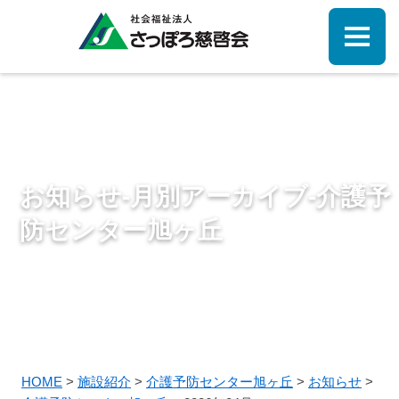
お知らせ-月別アーカイブ-介護予
防センター旭ヶ丘
HOME
>
施設紹介
>
介護予防センター旭ヶ丘
>
お知らせ
>