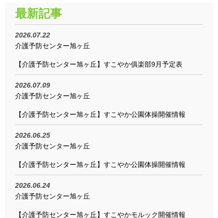
最新記事
2026.07.22
介護予防センター旭ヶ丘
【介護予防センター旭ヶ丘】すこやか俱楽部9月予定表
2026.07.09
介護予防センター旭ヶ丘
【介護予防センター旭ヶ丘】すこやか公園体操開催情報
2026.06.25
介護予防センター旭ヶ丘
【介護予防センター旭ヶ丘】すこやか公園体操開催情報
2026.06.24
介護予防センター旭ヶ丘
【介護予防センター旭ヶ丘】すこやかモルック開催情報