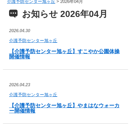
介護予防センター旭ヶ丘
>
2026年04月
お知らせ 2026年04月
2026.04.30
介護予防センター旭ヶ丘
【介護予防センター旭ヶ丘】すこやか公園体操
開催情報
2026.04.23
介護予防センター旭ヶ丘
【介護予防センター旭ヶ丘】やまはなウォーカ
ー開催情報