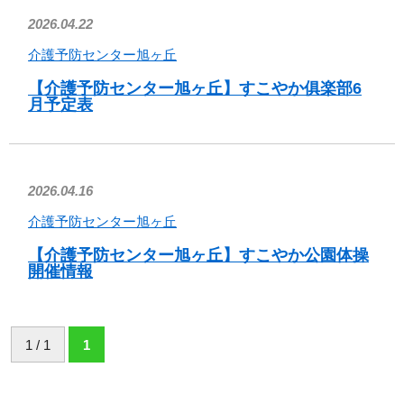
2026.04.22
介護予防センター旭ヶ丘
【介護予防センター旭ヶ丘】すこやか俱楽部6
月予定表
2026.04.16
介護予防センター旭ヶ丘
【介護予防センター旭ヶ丘】すこやか公園体操
開催情報
1 / 1
1