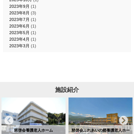
2023年9月
(1)
2023年8月
(3)
2023年7月
(1)
2023年6月
(1)
2023年5月
(1)
2023年4月
(1)
2023年3月
(1)
施設紹介
慈啓会養護老人ホーム
慈啓会ふれあいの郷養護老人ホー