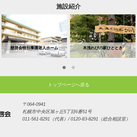
施設紹介
慈啓会特別養護老人ホーム
木洩れびの家ひととき
トップページへ戻る
〒064-0941
札幌市中央区旭ヶ丘5丁目6番51号
011-561-8291（代表）/ 0120-83-8291（総合相談室）