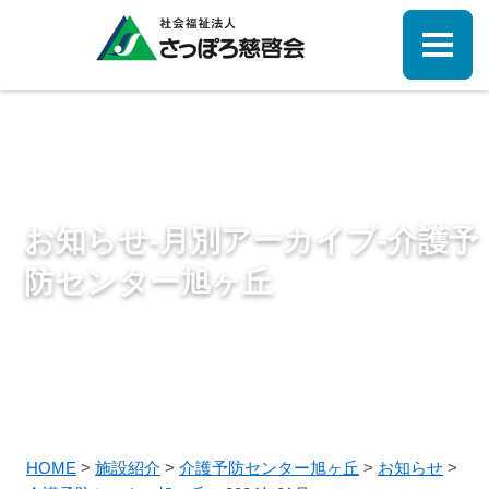
お知らせ-月別アーカイブ-介護予
防センター旭ヶ丘
HOME
>
施設紹介
>
介護予防センター旭ヶ丘
>
お知らせ
>