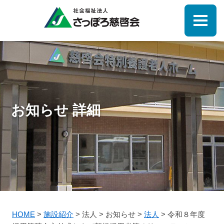
お知らせ 詳細
HOME
>
施設紹介
>
法人
>
お知らせ
>
法人
>
令和８年度