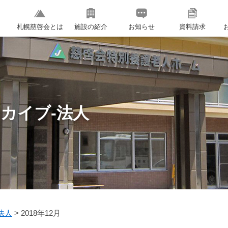
札幌慈啓会とは
施設の紹介
お知らせ
資料請求
カイブ-法人
法人
>
2018年12月