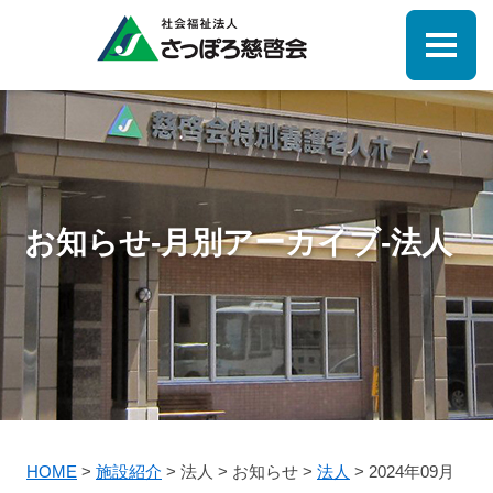
お知らせ-月別アーカイブ-法人
HOME
>
施設紹介
>
法人
>
お知らせ
>
法人
>
2024年09月