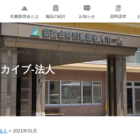
札幌慈啓会とは
施設の紹介
お知らせ
資料請求
カイブ-法人
法人
>
2021年01月