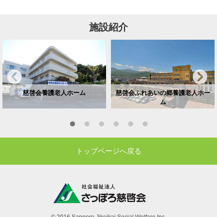
施設紹介
慈啓会養護老人ホーム
慈啓会ふれあいの郷養護老人ホー
ム
トップページへ戻る
© 2016 Sapporo Jikeikai Social Welfare Inc.