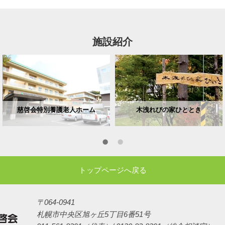
施設紹介
慈啓会特別養護老人ホーム
木洩れびの家ひととき
トップページへ戻る
〒064-0941
札幌市中央区旭ヶ丘5丁目6番51号