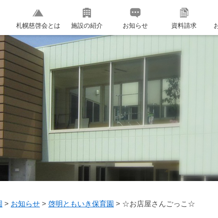
札幌慈啓会とは
施設の紹介
お知らせ
資料請求
園
>
お知らせ
>
啓明ともいき保育園
>
☆お店屋さんごっこ☆