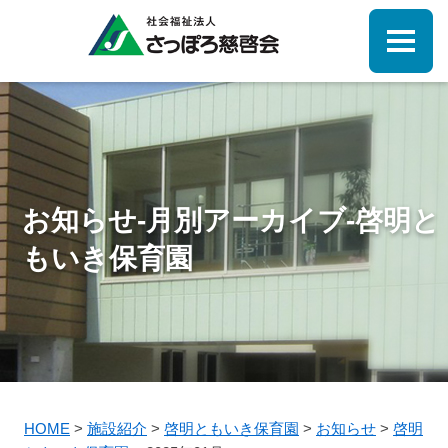
お知らせ-月別アーカイブ-啓明と
もいき保育園
HOME
>
施設紹介
>
啓明ともいき保育園
>
お知らせ
>
啓明