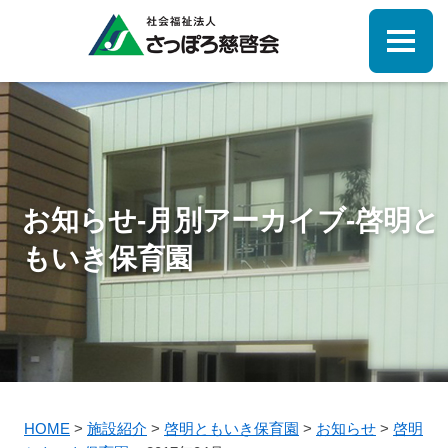
お知らせ-月別アーカイブ-啓明と
もいき保育園
HOME
>
施設紹介
>
啓明ともいき保育園
>
お知らせ
>
啓明