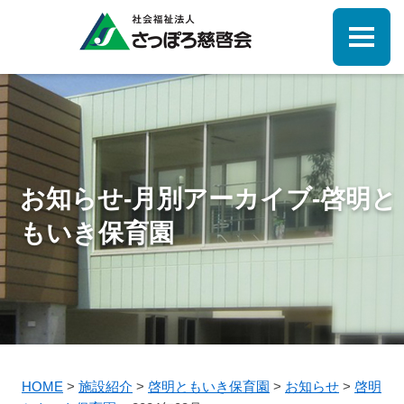
お知らせ-月別アーカイブ-啓明と
もいき保育園
HOME
>
施設紹介
>
啓明ともいき保育園
>
お知らせ
>
啓明