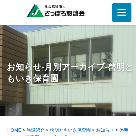
お知らせ-月別アーカイブ-啓明と
もいき保育園
HOME
>
施設紹介
>
啓明ともいき保育園
>
お知らせ
>
啓明