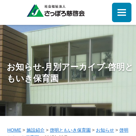
お知らせ-月別アーカイブ-啓明と
もいき保育園
HOME
>
施設紹介
>
啓明ともいき保育園
>
お知らせ
>
啓明