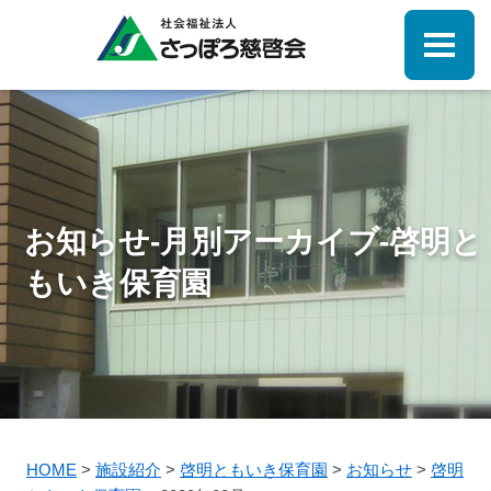
お知らせ-月別アーカイブ-啓明と
もいき保育園
HOME
>
施設紹介
>
啓明ともいき保育園
>
お知らせ
>
啓明