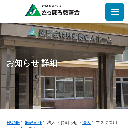
お知らせ 詳細
HOME
>
施設紹介
>
法人
>
お知らせ
>
法人
>
マスク着用