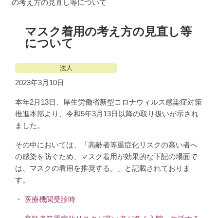
の考え方の見直し等について
マスク着用の考え方の見直し等
について
法人
2023年3月10日
本年
2
月
13
日、厚生労働省新型コロナウィルス感染症対策
推進本部より、令和
5
年
3
月
13
日以降の取り扱いが示され
ました。
その中においては、「高齢者等重症化リスクの高い者へ
の感染を防ぐため、マスク着用が効果的な下記の場面で
は、マスクの着用を推奨する。」と記載されておりま
す。
・ 医療機関受診時