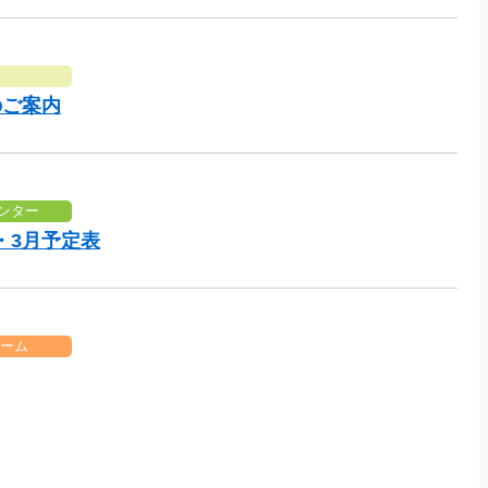
のご案内
ンター
・3月予定表
ーム