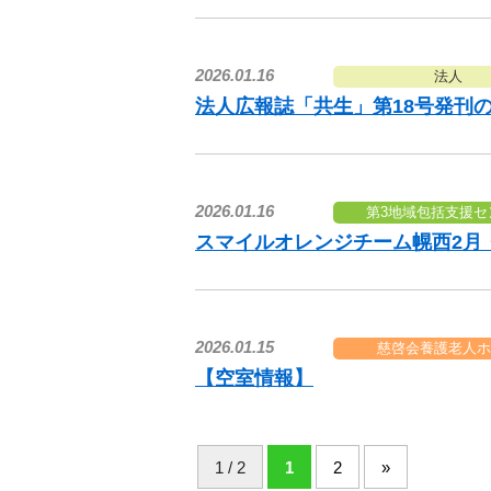
2026.01.16
法人
法人広報誌「共生」第18号発刊
2026.01.16
第3地域包括支援セ
スマイルオレンジチーム幌西2月
2026.01.15
慈啓会養護老人ホ
【空室情報】
1 / 2
1
2
»