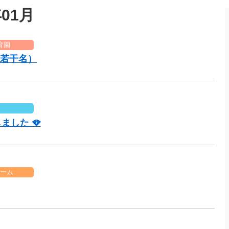
01月
育園
若干名）
した 🪭
ーム